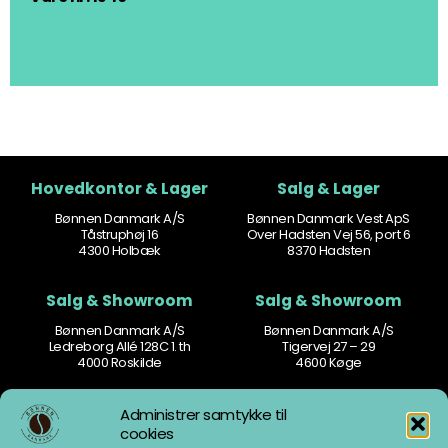
Hovedkontor & Lager
Salg & Lager
Bønnen Danmark A/S
Bønnen Danmark Vest ApS
Tåstruphøj 16
Over Hadsten Vej 56, port 6
4300 Holbæk
8370 Hadsten
Salg & Showroom
Salg & Showroom
Bønnen Danmark A/S
Bønnen Danmark A/S
Ledreborg Allé 128C 1. th
Tigervej 27 – 29
4000 Roskilde
4600 Køge
Kontakt
Åbningstider
Administrer samtykke til
cookies
77 77 60 60
Man-tors: 8.30 – 16.00