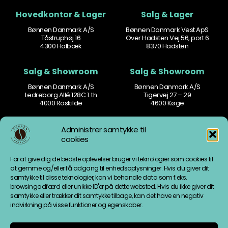
Hovedkontor & Lager
Salg & Lager
Bønnen Danmark A/S
Bønnen Danmark Vest ApS
Tåstruphøj 16
Over Hadsten Vej 56, port 6
4300 Holbæk
8370 Hadsten
Salg & Showroom
Salg & Showroom
Bønnen Danmark A/S
Bønnen Danmark A/S
Ledreborg Allé 128C 1. th
Tigervej 27 – 29
4000 Roskilde
4600 Køge
Kontakt
Åbningstider
Administrer samtykke til
cookies
77 77 60 60
Man-tors: 8.30 – 16.00
mail@bonnen.dk
Fredag: 8.30 – 15.30
For at give dig de bedste oplevelser bruger vi teknologier som cookies til
mail.vest@bonnen.dk
Weekend: Lukket
at gemme og/eller få adgang til enhedsoplysninger. Hvis du giver dit
samtykke til disse teknologier, kan vi behandle data som f.eks.
Information
Fødevarestyrelsen
browsingadfærd eller unikke ID'er på dette websted. Hvis du ikke giver dit
samtykke eller trækker dit samtykke tilbage, kan det have en negativ
Cookiepolitik
indvirkning på visse funktioner og egenskaber.
Handelsbetingelser &
persondatapolitik
Bønnen Danmark A/S