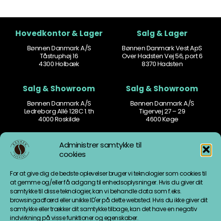
Hovedkontor & Lager
Salg & Lager
Bønnen Danmark A/S
Bønnen Danmark Vest ApS
Tåstruphøj 16
Over Hadsten Vej 56, port 6
4300 Holbæk
8370 Hadsten
Salg & Showroom
Salg & Showroom
Bønnen Danmark A/S
Bønnen Danmark A/S
Ledreborg Allé 128C 1. th
Tigervej 27 – 29
4000 Roskilde
4600 Køge
Kontakt
Åbningstider
Administrer samtykke til
cookies
77 77 60 60
Man-tors: 8.30 – 16.00
mail@bonnen.dk
Fredag: 8.30 – 15.30
For at give dig de bedste oplevelser bruger vi teknologier som cookies til
mail.vest@bonnen.dk
Weekend: Lukket
at gemme og/eller få adgang til enhedsoplysninger. Hvis du giver dit
samtykke til disse teknologier, kan vi behandle data som f.eks.
Information
Fødevarestyrelsen
browsingadfærd eller unikke ID'er på dette websted. Hvis du ikke giver dit
samtykke eller trækker dit samtykke tilbage, kan det have en negativ
Cookiepolitik
indvirkning på visse funktioner og egenskaber.