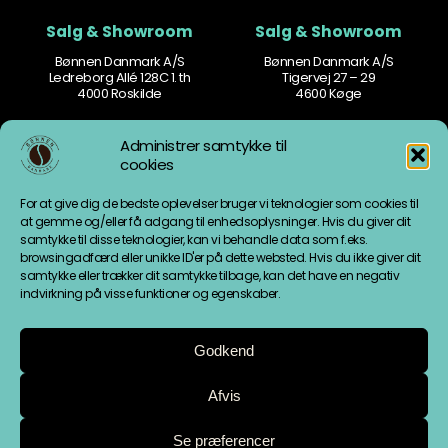
Salg & Showroom
Salg & Showroom
Bønnen Danmark A/S
Bønnen Danmark A/S
Ledreborg Allé 128C 1. th
Tigervej 27 – 29
4000 Roskilde
4600 Køge
Kontakt
Åbningstider
Administrer samtykke til
cookies
77 77 60 60
Man-tors: 8.30 – 16.00
mail@bonnen.dk
Fredag: 8.30 – 15.30
For at give dig de bedste oplevelser bruger vi teknologier som cookies til
mail.vest@bonnen.dk
Weekend: Lukket
at gemme og/eller få adgang til enhedsoplysninger. Hvis du giver dit
samtykke til disse teknologier, kan vi behandle data som f.eks.
Information
Fødevarestyrelsen
browsingadfærd eller unikke ID'er på dette websted. Hvis du ikke giver dit
samtykke eller trækker dit samtykke tilbage, kan det have en negativ
Cookiepolitik
indvirkning på visse funktioner og egenskaber.
Handelsbetingelser &
persondatapolitik
Bønnen Danmark A/S
Godkend
Afvis
Bønnen Danmark Vest A/S
Se præferencer