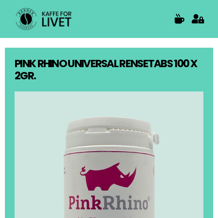
Skip
to
content
PINK RHINO UNIVERSAL RENSETABS 100 X
2GR.