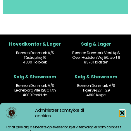
Hovedkontor & Lager
Salg & Lager
Bønnen Danmark A/S
Bønnen Danmark Vest ApS
Tåstruphøj 16
Over Hadsten Vej 56, port 6
4300 Holbæk
8370 Hadsten
Salg & Showroom
Salg & Showroom
Bønnen Danmark A/S
Bønnen Danmark A/S
Ledreborg Allé 128C 1. th
Tigervej 27 – 29
4000 Roskilde
4600 Køge
Kontakt
Åbningstider
Administrer samtykke til
cookies
77 77 60 60
Man-tors: 8.30 – 16.00
mail@bonnen.dk
Fredag: 8.30 – 15.30
For at give dig de bedste oplevelser bruger vi teknologier som cookies til
mail.vest@bonnen.dk
Weekend: Lukket