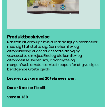
Produktbeskrivelse
Næsten alt er muligt, hvis du har de rigtige mennesker
med dig til at støtte dig. Denne kamille- og
citronblanding er der for at støtte din vej og
værdsætte din rejse. Blød og blid kamille- og
citronmelisse, hyben skal, citronmyrte og
morgenfrueblomster samles i koppen for at give dig et
beroligende urtete øjeblik.
Leveres i æsker med 20 tebreve i hver.
Der er 6 æsker i 1 colli.
Vare nr. 139